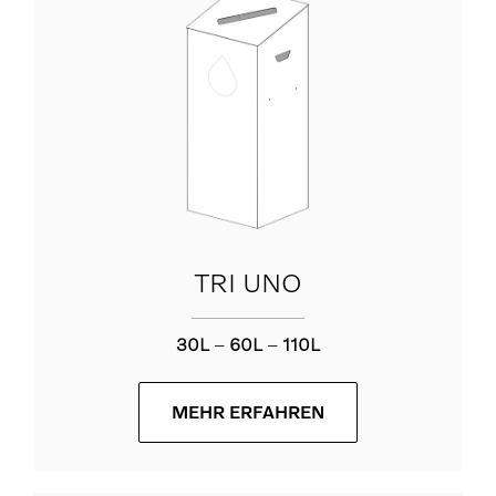
ANGEBOTSANFRAGE
TRI UNO
30L
–
60L
–
110L
MEHR ERFAHREN